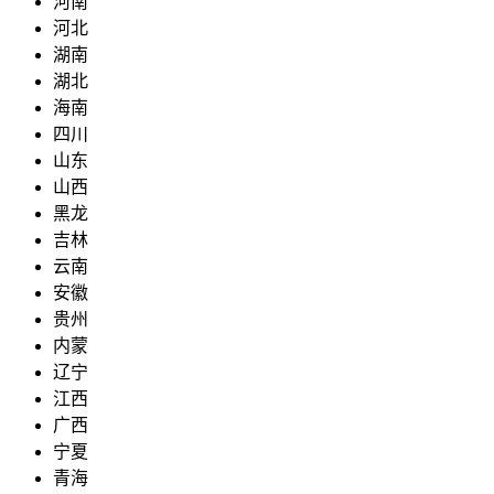
河南
河北
湖南
湖北
海南
四川
山东
山西
黑龙
吉林
云南
安徽
贵州
内蒙
辽宁
江西
广西
宁夏
青海