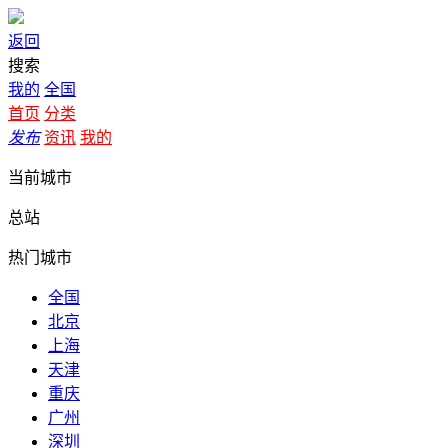
返回
搜索
我的
全国
首页
分类
发布
资讯
我的
当前城市
总站
热门城市
全国
北京
上海
天津
重庆
广州
深圳